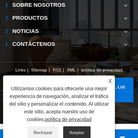
SOBRE NOSOTROS
PRODUCTOS
NOTICIAS
CONTÁCTENOS
Links
|
Sitemap
|
RSS
|
XML
|
política de privacidad
X
Copyright © 2024 Wenzhou Hivision Eyewear Co., Ltd.
Utilizamos cookies para ofrecerle una mejor
Todos los derechos reservados.
experiencia de navegación, analizar el tráfico
del sitio y personalizar el contenido. Al utilizar
este sitio, acepta nuestro uso de
cookies.
política de privacidad
Rechazar
Aceptar