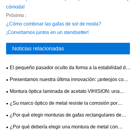
cómoda!
Próximo :
¿Cómo combinar las gafas de sol de moda?
¡Convirtamos juntos en un stendsetter!
Noticias relacionadas
El pequeño pasador oculto da forma a la estabilidad de
cada montura de gafas de metal.
Presentamos nuestra última innovación: ¡anteojos con
bisagra flexible de 360°!
Montura óptica laminada de acetato VIHISION: una
opción práctica para el uso diario
¿Su marco óptico de metal resiste la corrosión por
sudor y el deslustre?
¿Por qué elegir monturas de gafas rectangulares de
acetato para mayor comodidad, durabilidad y estilo?
¿Por qué debería elegir una montura de metal con
puntas de goma de dos tonos para sus gafas?